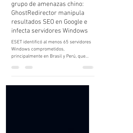
ESET descubre un nuevo
grupo de amenazas chino:
GhostRedirector manipula
resultados SEO en Google e
infecta servidores Windows
ESET identificó al menos 65 servidores
Windows comprometidos,
principalmente en Brasil y Perú, que
busca manipular los resultados de
búsqueda de Google para posicionar
sitios maliciosos.