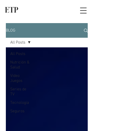
ETP
BLOG
All Posts
All Posts
Nutrición &
Salud
Video
Juegos
Series de
TV
Tecnología
Seguros