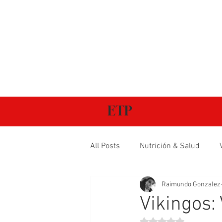
ETP
All Posts
Nutrición & Salud
Raimundo Gonzalez
Vikingos: 
Obtuvo NaN de 5 estr