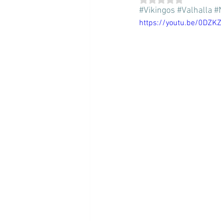
#Vikingos
#Valhalla
#
https://youtu.be/0DZK