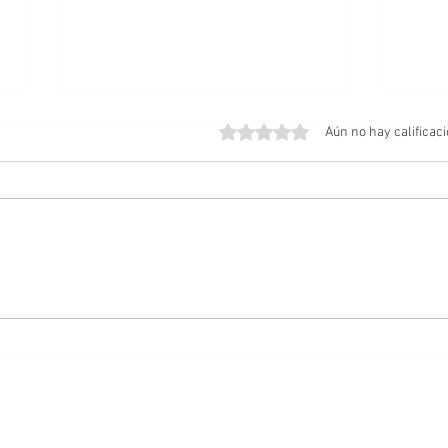
Obtuvo 0 de 5 estrellas.
Aún no hay calificac
Amos del Universo | Teaser
Posib
Tráiler
Cabal