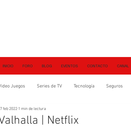
INICIO
FORO
BLOG
EVENTOS
CONTACTO
CANAL
Video Juegos
Series de TV
Tecnología
Seguros
7 feb 2022
1 min de lectura
Valhalla | Netflix
ellas.