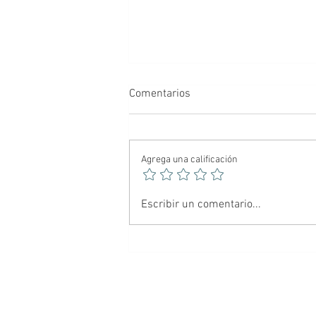
Comentarios
Agrega una calificación
🕷️ Spider-Noir: El Hombre
Escribir un comentario...
Araña más oscuro del
multiverso