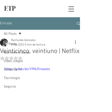
ETP
Entrada
All Posts
Raimundo Gonzalez
All Posts
9 feb 2022
0 min de lectura
Veinticinco, veintiuno | Netflix
Nutrición & Salud
Obtuvo NaN de 5 estrellas.
Video Juegos
https://youtu.be/V9NLRnpaxeo
Series de TV
Tecnología
Seguros