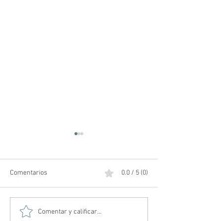
Comentarios
0.0 / 5 (0)
Amos del Universo | Teaser
Posibles teorías 
Comentar y calificar...