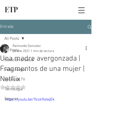
ETP
Entrada
All Posts
Raimundo Gonzalez
All Posts
20 ene 2021
1 min de lectura
Una madre avergonzada |
Nutrición & Salud
Fragmentos de una mujer |
Video Juegos
Netflix
Series de TV
Obtuvo NaN de 5 estrellas.
Tecnología
Seguros
https://youtu.be/9zsk9oIwjEk