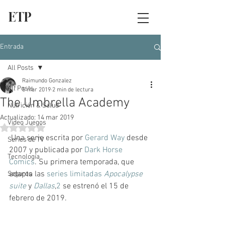
ETP
Entrada
All Posts
Raimundo Gonzalez
All Posts
5 mar 2019
2 min de lectura
The Umbrella Academy
Nutrición & Salud
Actualizado:
14 mar 2019
Video Juegos
Obtuvo NaN de 5 estrellas.
 Una serie escrita por 
Gerard Way
 desde 
Series de TV
2007 y publicada por 
Dark Horse 
Tecnología
Comics
. Su primera temporada, que 
adapta las 
series limitadas
Apocalypse 
Seguros
suite
 y 
Dallas
,
2
​ se estrenó el 15 de 
febrero de 2019.