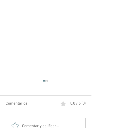
Comentarios
0.0 / 5 (0)
Amos del Universo | Teaser
Posibles teorías 
Comentar y calificar...