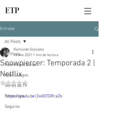
ETP
Entrada
All Posts
Raimundo Gonzalez
All Posts
13 ene 2021
1 min de lectura
Snowpiercer: Temporada 2 |
Nutrición & Salud
Netflix
Video Juegos
Obtuvo NaN de 5 estrellas.
Series de TV
Tecnología
https://youtu.be/2w00TDRraZk
Seguros