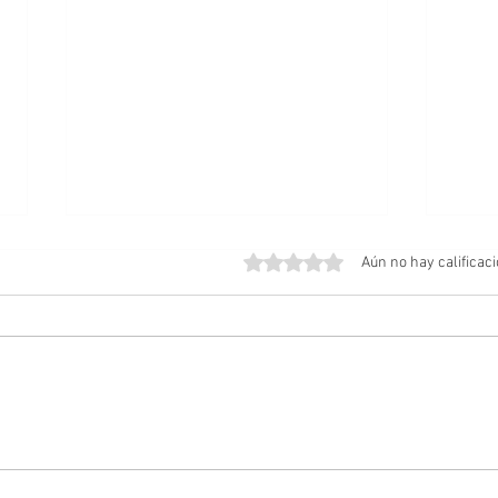
Obtuvo 0 de 5 estrellas.
Aún no hay calificac
Amos del Universo | Teaser
Posib
Tráiler
Cabal