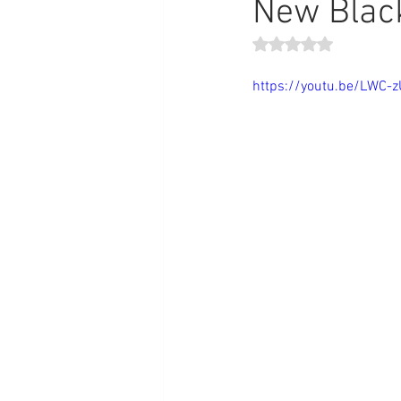
New Black
Obtuvo NaN de 5 estr
https://youtu.be/LWC