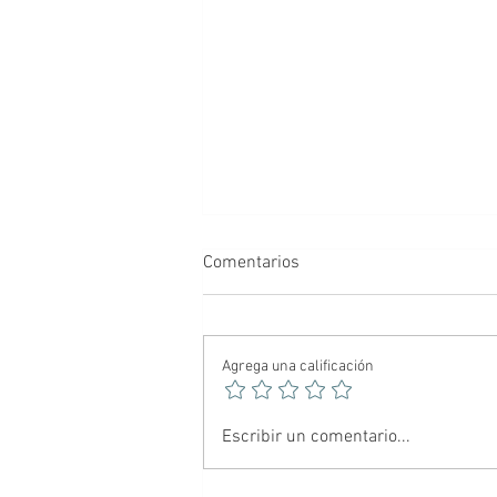
Comentarios
Agrega una calificación
🕷️ Spider-Noir: El Hombre
Escribir un comentario...
Araña más oscuro del
multiverso