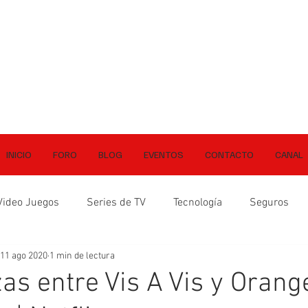
INICIO
FORO
BLOG
EVENTOS
CONTACTO
CANAL
Video Juegos
Series de TV
Tecnología
Seguros
11 ago 2020
1 min de lectura
s entre Vis A Vis y Orang