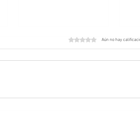
Obtuvo 0 de 5 estrellas.
Aún no hay calificac
Amos del Universo | Teaser
Posib
Tráiler
Cabal