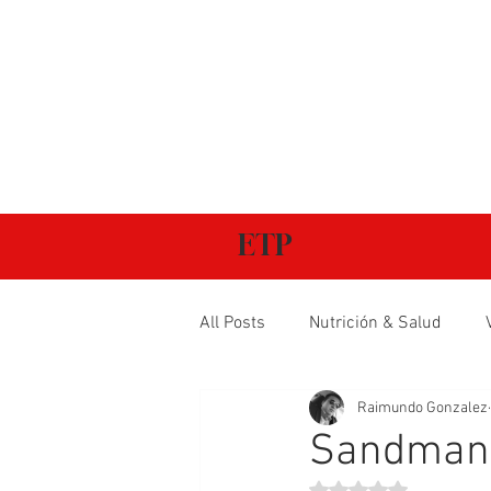
ETP
All Posts
Nutrición & Salud
Raimundo Gonzalez
Sandman
Obtuvo NaN de 5 estr