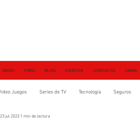
INICIO
FORO
BLOG
EVENTOS
CONTACTO
CANAL
Video Juegos
Series de TV
Tecnología
Seguros
23 jul 2022
1 min de lectura
ellas.