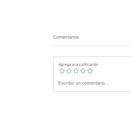
Comentarios
Agrega una calificación
🕷️ Spider-Noir: El Hombre
Escribir un comentario...
Araña más oscuro del
multiverso