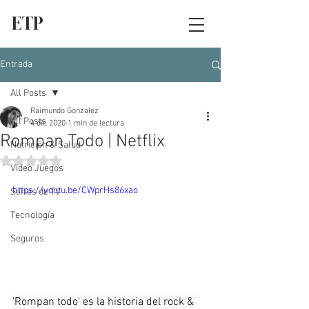
ETP
Entrada
All Posts
Raimundo Gonzalez
All Posts
4 dic 2020
1 min de lectura
Rompan Todo | Netflix
Nutrición & Salud
Obtuvo NaN de 5 estrellas.
Video Juegos
https://youtu.be/CWprHs86xao
Series de TV
Tecnología
Seguros
'Rompan todo' es la historia del rock & 