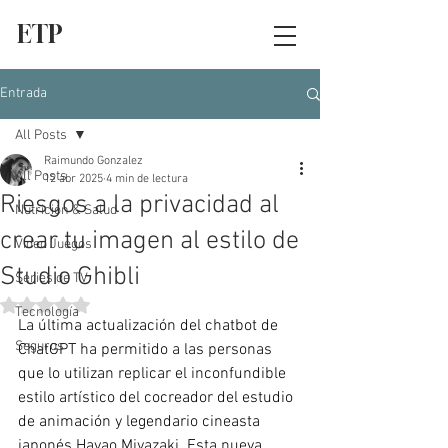
ETP
Entrada
All Posts
Raimundo Gonzalez
All Posts
12 abr 2025
4 min de lectura
Riesgos a la privacidad al
Nutrición & Salud
crear tu imagen al estilo de
Video Juegos
Studio Ghibli
Series de TV
Obtuvo NaN de 5 estrellas.
Tecnología
La última actualización del chatbot de 
Seguros
ChatGPT ha permitido a las personas 
que lo utilizan replicar el inconfundible 
estilo artístico del cocreador del estudio 
de animación y legendario cineasta 
japonés Hayao Miyazaki. Esta nueva 