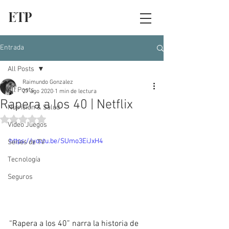
ETP
Entrada
All Posts
Raimundo Gonzalez
All Posts
27 ago 2020
1 min de lectura
Rapera a los 40 | Netflix
Nutrición & Salud
Obtuvo NaN de 5 estrellas.
Video Juegos
https://youtu.be/SUmo3EiJxH4
Series de TV
Tecnología
Seguros
“Rapera a los 40” narra la historia de 