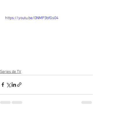
https://youtu.be/0NMP3bfGs04
Series de TV
Ver todo
Entradas recientes