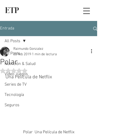
ETP
Entrada
All Posts
Raimundo Gonzalez
All Posts
22 feb 2019
1 min de lectura
Polar
Nutrición & Salud
Obtuvo NaN de 5 estrellas.
Video Juegos
Una Película de Netflix
Series de TV
Tecnología
Seguros
Polar  Una Película de Netflix