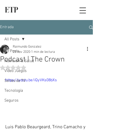
ETP
Entrada
All Posts
Raimundo Gonzalez
All Posts
23 nov 2020
1 min de lectura
Podcast | The Crown
Nutrición & Salud
Obtuvo NaN de 5 estrellas.
Video Juegos
https://youtu.be/iQyVKs08bXs
Series de TV
Tecnología
Seguros
Luis Pablo Beaurgeard, Trino Camacho y 