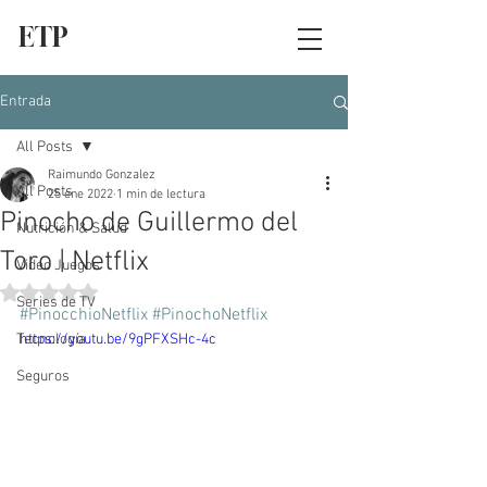
ETP
Entrada
All Posts
Raimundo Gonzalez
All Posts
25 ene 2022
1 min de lectura
Pinocho de Guillermo del
Nutrición & Salud
Toro | Netflix
Video Juegos
Obtuvo NaN de 5 estrellas.
Series de TV
#PinocchioNetflix
#PinochoNetflix
Tecnología
https://youtu.be/9gPFXSHc-4c
Seguros