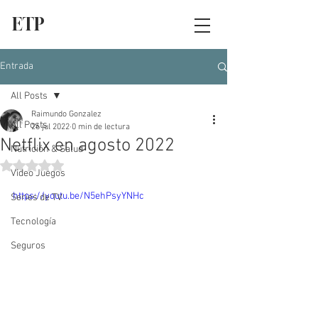
ETP
Entrada
All Posts
Raimundo Gonzalez
All Posts
26 jul 2022
0 min de lectura
Netflix en agosto 2022
Nutrición & Salud
Obtuvo NaN de 5 estrellas.
Video Juegos
https://youtu.be/N5ehPsyYNHc
Series de TV
Tecnología
Seguros