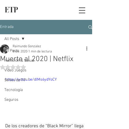
ETP
Entrada
All Posts
Raimundo Gonzalez
All Posts
8 dic 2020
1 min de lectura
Muerte al 2020 | Netflix
Nutrición & Salud
Obtuvo NaN de 5 estrellas.
Video Juegos
https://youtu.be/dlMs6ydYoCY
Series de TV
Tecnología
Seguros
De los creadores de “Black Mirror” llega 