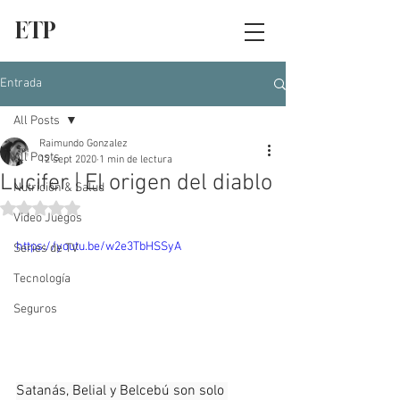
ETP
Entrada
All Posts
Raimundo Gonzalez
All Posts
12 sept 2020
1 min de lectura
Lucifer | El origen del diablo
Nutrición & Salud
Obtuvo NaN de 5 estrellas.
Video Juegos
https://youtu.be/w2e3TbHSSyA
Series de TV
Tecnología
Seguros
Satanás, Belial y Belcebú son solo 