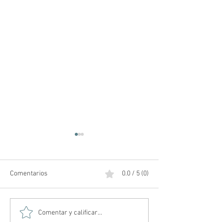
Comentarios
0.0 / 5 (0)
Amos del Universo | Teaser
Posibles teorías 
Comentar y calificar...