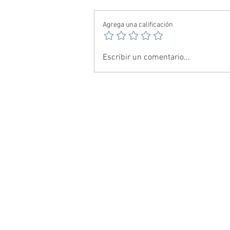
Agrega una calificación
🕷️ Spider-Noir: El Hombre
Escribir un comentario...
Araña más oscuro del
multiverso