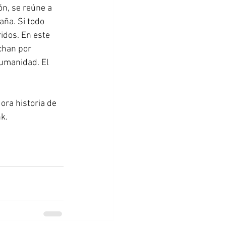
ón, se reúne a 
aña. Si todo 
idos. En este 
chan por 
humanidad. El 
ora historia de 
k.  