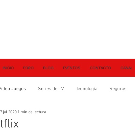
INICIO
FORO
BLOG
EVENTOS
CONTACTO
CANAL
Video Juegos
Series de TV
Tecnología
Seguros
7 jul 2020
1 min de lectura
tflix
ellas.