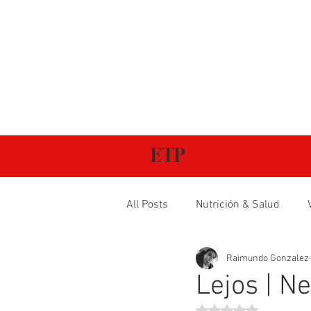
ETP
All Posts
Nutrición & Salud
Raimundo Gonzalez
Lejos | Ne
Obtuvo NaN de 5 estr