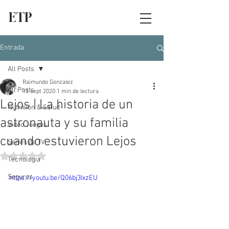
ETP
Entrada
All Posts
Raimundo Gonzalez
All Posts
13 sept 2020
1 min de lectura
Lejos | La historia de un
Nutrición & Salud
astronauta y su familia
Video Juegos
cuando estuvieron Lejos
Series de TV
Obtuvo NaN de 5 estrellas.
Tecnología
Seguros
https://youtu.be/Q06bj3IxzEU