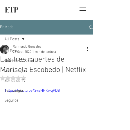
ETP
Entrada
All Posts
Raimundo Gonzalez
All Posts
28 sept 2020
1 min de lectura
Las tres muertes de
Nutrición & Salud
Marisela Escobedo | Netflix
Video Juegos
Obtuvo NaN de 5 estrellas.
Series de TV
Tecnología
https://youtu.be/2vsHHKwqPD8
Seguros