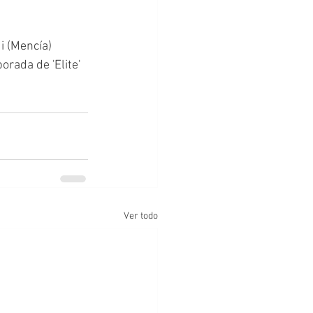
i (Mencía) 
rada de 'Elite' 
Ver todo