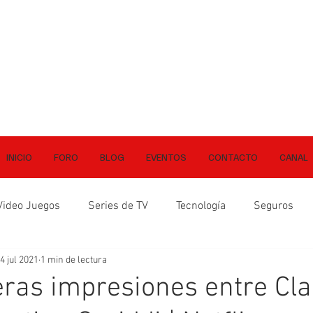
INICIO
FORO
BLOG
EVENTOS
CONTACTO
CANAL
Video Juegos
Series de TV
Tecnología
Seguros
4 jul 2021
1 min de lectura
ras impresiones entre Cla