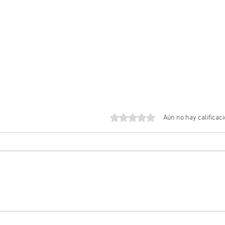
Obtuvo 0 de 5 estrellas.
Aún no hay calificac
Lentes inteligentes: cómo
ESET
mitigar los riesgos de
apps
seguridad y privacidad
histo