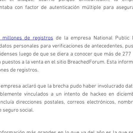
ntaba con factor de autenticación múltiple para asegur
 millones de registros
 de la empresa National Public D
tos personales para verificaciones de antecedentes, puso
idenses luego de que se diera a conocer que más de 277
 puestos a la venta en el sitio BreachedForum. Esta inform
ones de registros.
empresa aclaró que la brecha pudo haber involucrado dato
siblemente vinculados a un intento de hackeo en diciem
 incluía direcciones postales, correos electrónicos, nomb
 seguro social.
información más grandes en lo que va del año es la que s