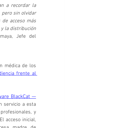
n a recordar la 
pero sin olvidar 
s de acceso más 
 la distribución 
maya, Jefe del 
n médica de los 
iencia frente al 
mware BlackCat —
 servicio a esta 
rofesionales, y 
 acceso inicial, 
resa madre de 