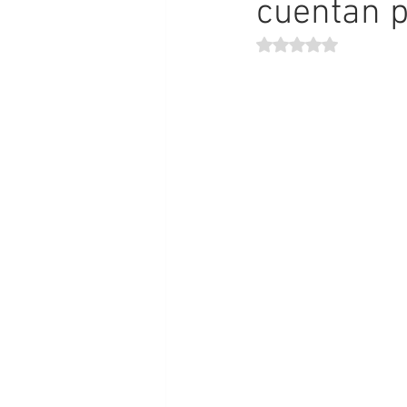
cuentan p
Obtuvo NaN de 5 estr