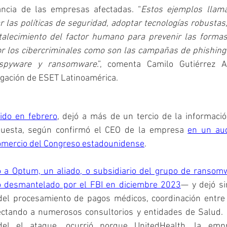
ancia de las empresas afectadas. “
Estos ejemplos llama
r las políticas de seguridad, adoptar tecnologías robustas, 
rtalecimiento del factor humano para prevenir las forma
 los cibercriminales como son las campañas de phishing y
spyware y ransomware
.”, comenta Camilo Gutiérrez A
igación de ESET Latinoamérica.
ido en febrero
, dejó a más de un tercio de la informació
uesta, según confirmó el CEO de la empresa 
en un aud
comercio del Congreso estadounidense
.
ó a Optum, un aliado, o subsidiario del grupo de ranso
o desmantelado por el FBI en diciembre 2023
— y dejó sin
l procesamiento de pagos médicos, coordinación entre p
ectando a numerosos consultorios y entidades de Salud. El
el el ataque, ocurrió porque UnitedHealth, la emp