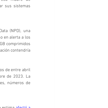
ar sus sistemas 
ata (NPD), una 
 en alerta a los 
 GB comprimidos 
ación contendría 
s de entre abril 
bre de 2023. La 
res, números de 
e estima 
afectó a 