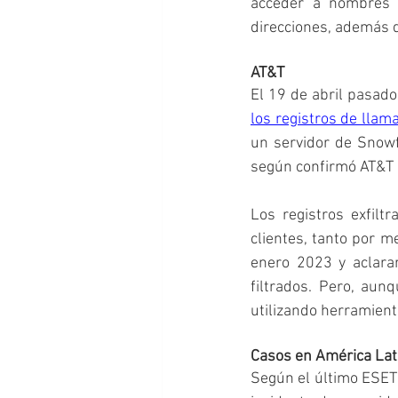
acceder a nombres c
direcciones, además d
AT&T
El 19 de abril pasad
los registros de llam
un servidor de Snowfl
según confirmó AT&T 
Los registros exfilt
clientes, tanto por m
enero 2023 y aclarar
filtrados. Pero, aun
utilizando herramien
Casos en América Lat
Según el último ESET 