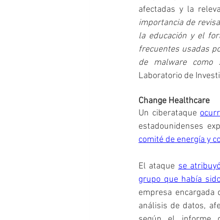
afectadas y la relev
importancia de revisa
la educación y el fo
frecuentes usadas por
de malware como 
Laboratorio de Invest
Change Healthcare
Un ciberataque 
ocurr
estadounidenses exp
comité de energía y 
El ataque 
se atribuy
grupo que había sid
empresa encargada de
análisis de datos, af
según el informe d