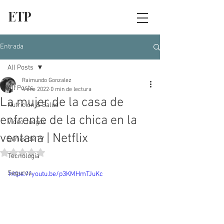
ETP
Entrada
All Posts
Raimundo Gonzalez
All Posts
4 ene 2022
0 min de lectura
La mujer de la casa de
Nutrición & Salud
enfrente de la chica en la
Video Juegos
ventana | Netflix
Series de TV
Obtuvo NaN de 5 estrellas.
Tecnología
Seguros
https://youtu.be/p3KMHmTJuKc