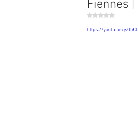
Fiennes | 
Obtuvo NaN de 5 estr
https://youtu.be/yZfbC