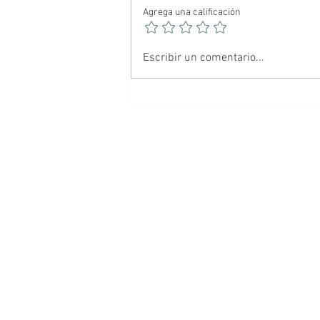
Agrega una calificación
🕷️ Spider-Noir: El Hombre
Escribir un comentario...
Araña más oscuro del
multiverso