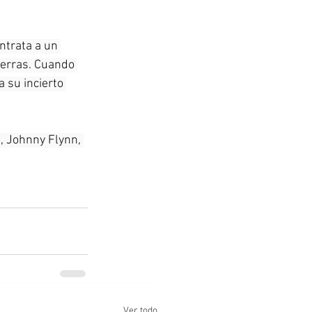
ntrata a un 
ierras. Cuando 
 su incierto 
, Johnny Flynn, 
Ver todo