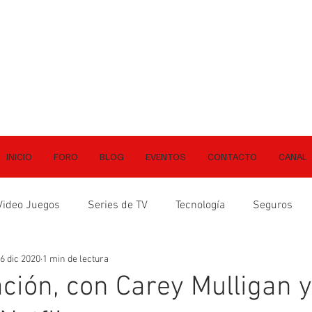
INICIO
FORO
BLOG
EVENTOS
CONTACTO
CANAL
Video Juegos
Series de TV
Tecnología
Seguros
6 dic 2020
1 min de lectura
ción, con Carey Mulligan 