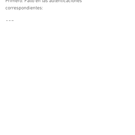
Primero: Fallo en las autenticaciones 
correspondientes:
SPF: 
DKIM: 
DMARC: 
Primeras pistas de que nos es un correo 
real, luego vamos a buscar de donde se 
origino el correo y este fue el resultado:
Obtenemos el servidor y el IP de donde 