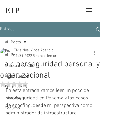
ETP
Entrada
All Posts
Elvis Noel Vinda Aparicio
All Posts
19 oct 2022
5 min de lectura
La ciberseguridad personal y
Nutrición & Salud
organizacional
Video Juegos
Obtuvo NaN de 5 estrellas.
Series de TV
En esta entrada vamos leer un poco de 
Tecnología
ciberseguridad en Panamá y los casos 
de spoofing, desde mi perspectiva como 
Seguros
administrador de infraestructura.