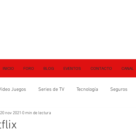
INICIO
FORO
BLOG
EVENTOS
CONTACTO
CANAL
Video Juegos
Series de TV
Tecnología
Seguros
20 nov 2021
0 min de lectura
flix
ellas.