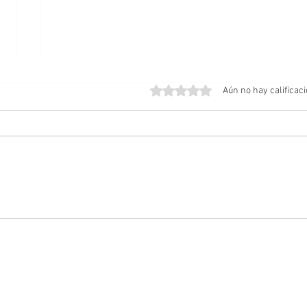
Obtuvo 0 de 5 estrellas.
Aún no hay calificac
Amos del Universo | Teaser
Posib
Tráiler
Cabal