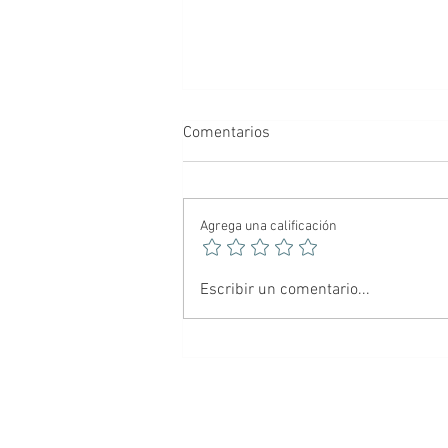
Comentarios
Agrega una calificación
🕷️ Spider-Noir: El Hombre
Escribir un comentario...
Araña más oscuro del
multiverso