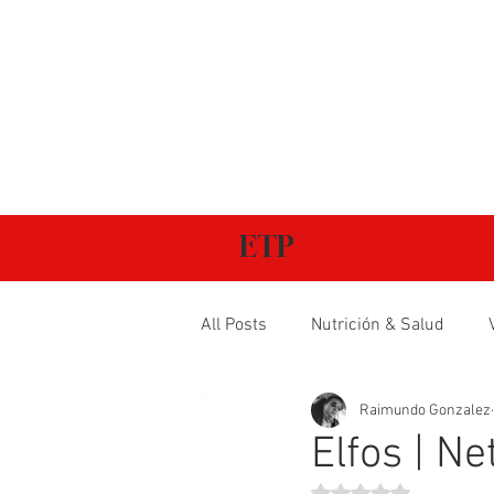
ETP
All Posts
Nutrición & Salud
Raimundo Gonzalez
Elfos | Net
Obtuvo NaN de 5 estr