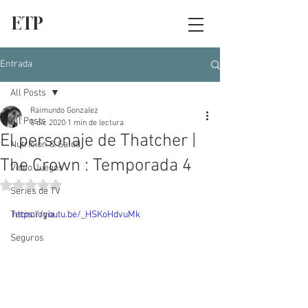
ETP
Entrada
All Posts
Raimundo Gonzalez
All Posts
5 dic 2020
1 min de lectura
El personaje de Thatcher |
Nutrición & Salud
The Crown : Temporada 4
Video Juegos
Obtuvo NaN de 5 estrellas.
Series de TV
Tecnología
https://youtu.be/_HSKoHdvuMk
Seguros