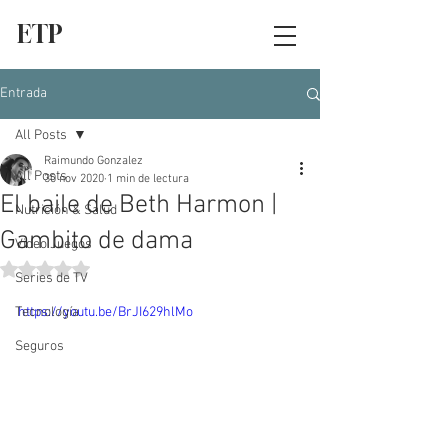
ETP
Entrada
All Posts
Raimundo Gonzalez
All Posts
30 nov 2020
1 min de lectura
El baile de Beth Harmon |
Nutrición & Salud
Gambito de dama
Video Juegos
Obtuvo NaN de 5 estrellas.
Series de TV
Tecnología
https://youtu.be/BrJI629hlMo
Seguros