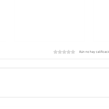
Obtuvo 0 de 5 estrellas.
Aún no hay calificac
Amos del Universo | Teaser
Posib
Tráiler
Cabal