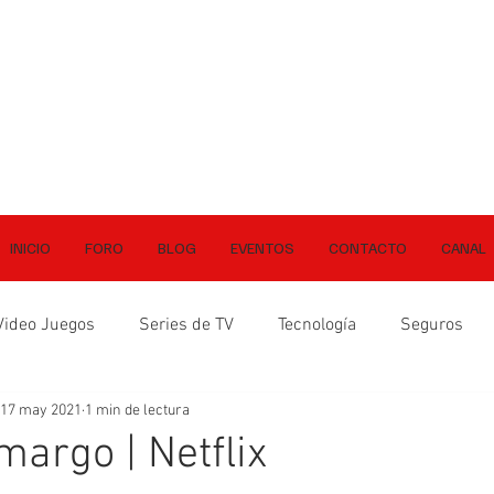
INICIO
FORO
BLOG
EVENTOS
CONTACTO
CANAL
Video Juegos
Series de TV
Tecnología
Seguros
17 may 2021
1 min de lectura
margo | Netflix
ellas.