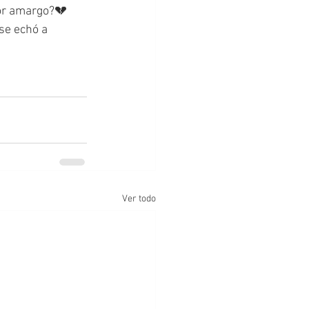
or amargo?💔 
se echó a 
Ver todo