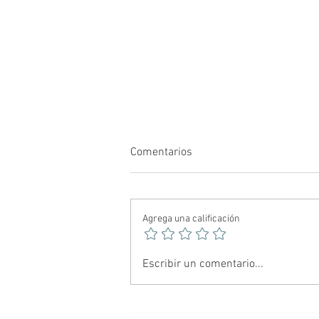
Comentarios
Agrega una calificación
🕷️ Spider-Noir: El Hombre
Escribir un comentario...
Araña más oscuro del
multiverso