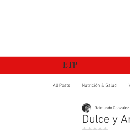
ETP
All Posts
Nutrición & Salud
Raimundo Gonzalez
Dulce y A
Obtuvo NaN de 5 estr