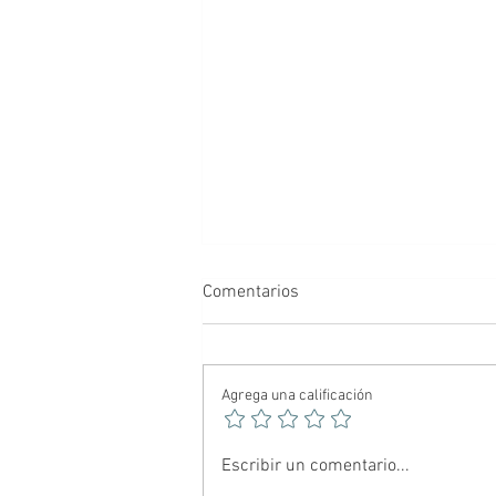
Comentarios
Agrega una calificación
🕷️ Spider-Noir: El Hombre
Escribir un comentario...
Araña más oscuro del