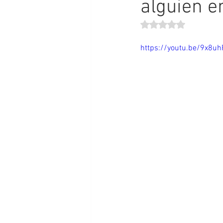
alguien en
Obtuvo NaN de 5 estr
https://youtu.be/9x8uh