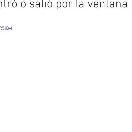
tró o salió por la ventana |
ellas.
R5iQvI