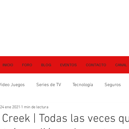
INICIO
FORO
BLOG
EVENTOS
CONTACTO
CANAL
Video Juegos
Series de TV
Tecnología
Seguros
24 ene 2021
1 min de lectura
Creek | Todas las veces q