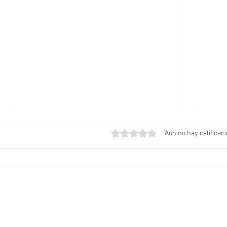
Obtuvo 0 de 5 estrellas.
Aún no hay calificac
Amos del Universo | Teaser
Posib
Tráiler
Cabal