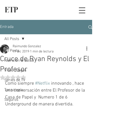
ETP
Entrada
All Posts
Raimundo Gonzalez
All Posts
17 dic 2019
1 min de lectura
Cruce de Ryan Reynolds y El
Nutrición & Salud
Profesor
Video Juegos
Obtuvo NaN de 5 estrellas.
Series de TV
Como siempre 
#Netflix
 innovando , hace 
Tecnología
una conversación entre El Profesor de la 
Casa de Papel y  Numero 1 de 6 
Seguros
Underground de manera divertida.