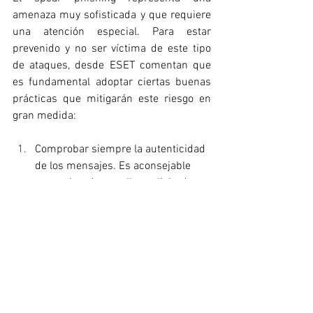
amenaza muy sofisticada y que requiere 
una atención especial. Para estar 
prevenido y no ser víctima de este tipo 
de ataques, desde ESET comentan que 
es fundamental adoptar ciertas buenas 
prácticas que mitigarán este riesgo en 
gran medida:
Comprobar siempre la autenticidad 
de los mensajes. Es aconsejable 
sospechar de aquellas solicitudes 
que llegan de manera inesperada 
en correos electrónicos o mensajes.
No hacer clic en enlaces 
desconocidos. Un buen tip es pasar 
el pulsor por encima del enlace en 
cuestión para comprobar cuál es la 
dirección real antes de hacer clic.