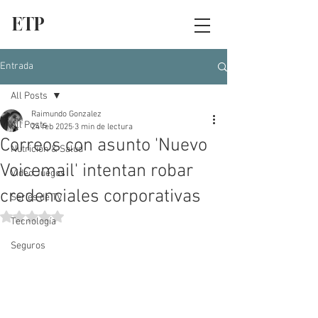
ETP
Entrada
All Posts
Raimundo Gonzalez
All Posts
24 feb 2025
3 min de lectura
Correos con asunto 'Nuevo
Nutrición & Salud
Voicemail' intentan robar
Video Juegos
credenciales corporativas
Series de TV
Obtuvo NaN de 5 estrellas.
Tecnología
Seguros