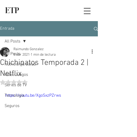
ETP
Entrada
All Posts
Raimundo Gonzalez
All Posts
5 abr 2021
1 min de lectura
Chichipatos Temporada 2 |
Nutrición & Salud
Netflix
Video Juegos
Obtuvo NaN de 5 estrellas.
Series de TV
Tecnología
https://youtu.be/XgoSxzPZrws
Seguros