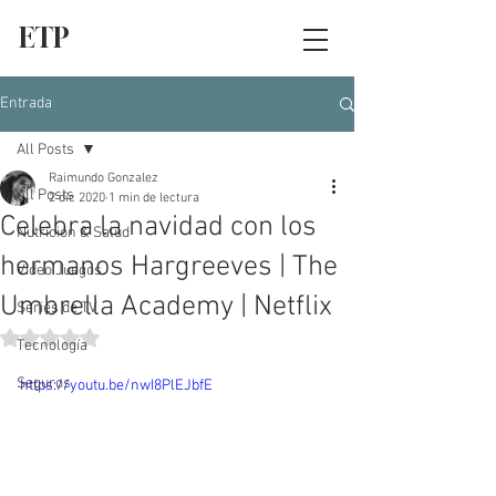
ETP
Entrada
All Posts
Raimundo Gonzalez
All Posts
2 dic 2020
1 min de lectura
Celebra la navidad con los
Nutrición & Salud
hermanos Hargreeves | The
Video Juegos
Umbrella Academy | Netflix
Series de TV
Obtuvo NaN de 5 estrellas.
Tecnología
Seguros
https://youtu.be/nwI8PlEJbfE