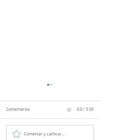
Comentarios
0.0 / 5 (0)
Amos del Universo | Teaser
Posibles teorías 
Comentar y calificar...