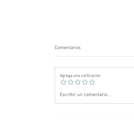
Comentarios
Agrega una calificación
🕷️ Spider-Noir: El Hombre
Escribir un comentario...
Araña más oscuro del
multiverso