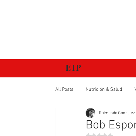
ETP
All Posts
Nutrición & Salud
Raimundo Gonzalez
Bob Esponj
Obtuvo NaN de 5 estr