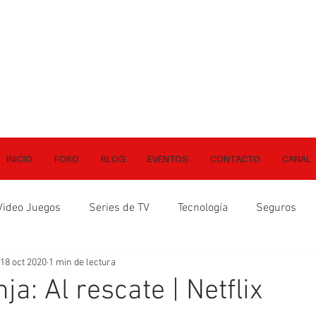
INICIO
FORO
BLOG
EVENTOS
CONTACTO
CANAL
Video Juegos
Series de TV
Tecnología
Seguros
18 oct 2020
1 min de lectura
a: Al rescate | Netflix
ellas.