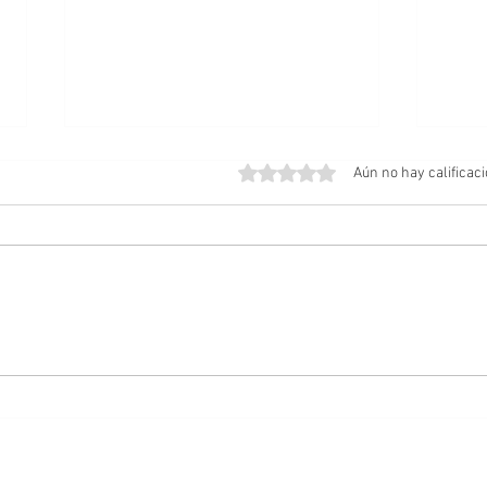
Obtuvo 0 de 5 estrellas.
Aún no hay calificac
Amos del Universo | Teaser
Posib
Tráiler
Cabal