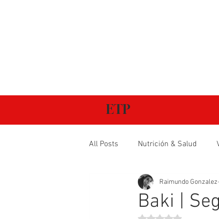
ETP
All Posts
Nutrición & Salud
Raimundo Gonzalez
Baki | S
Obtuvo NaN de 5 estr