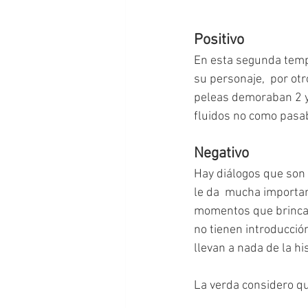
Positivo
En esta segunda temp
su personaje,  por ot
peleas demoraban 2 y 
fluidos no como pasab
Negativo
Hay diálogos que son 
le da  mucha importanc
momentos que brincan
no tienen introducció
llevan a nada de la his
La verda considero q