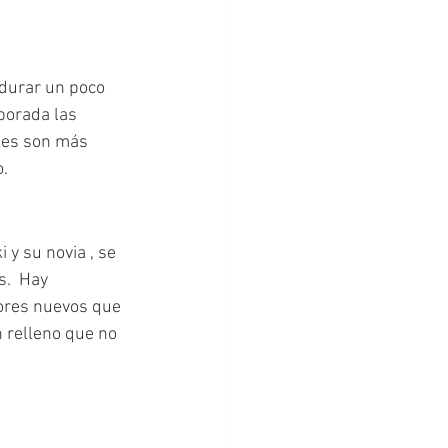
durar un poco 
porada las 
tes son más 
o.
y su novia , se 
s.  Hay 
ores nuevos que 
 relleno que no 