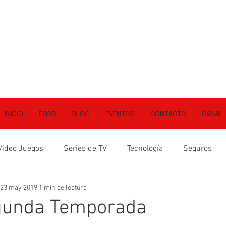
INICIO
FORO
BLOG
EVENTOS
CONTACTO
CANAL
Video Juegos
Series de TV
Tecnología
Seguros
23 may 2019
1 min de lectura
egunda Temporada
ellas.