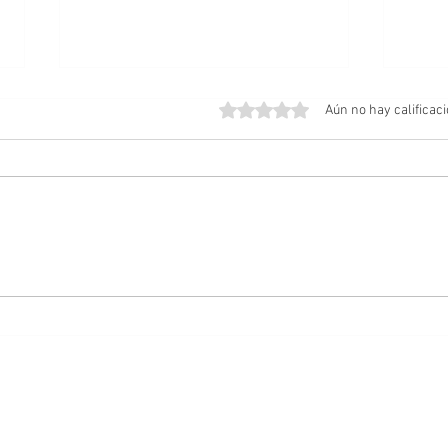
Obtuvo 0 de 5 estrellas.
Aún no hay calificac
Amos del Universo | Teaser
Posib
Tráiler
Cabal