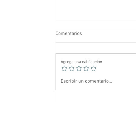
Comentarios
Agrega una calificación
🕷️ Spider-Noir: El Hombre
Escribir un comentario...
Araña más oscuro del
multiverso