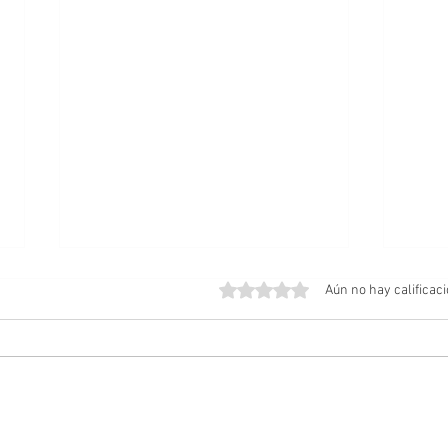
Obtuvo 0 de 5 estrellas.
Aún no hay calificac
Amos del Universo | Teaser
Posib