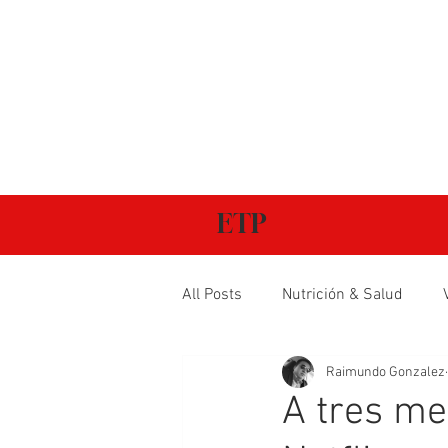
ETP
All Posts
Nutrición & Salud
Raimundo Gonzalez
A tres me