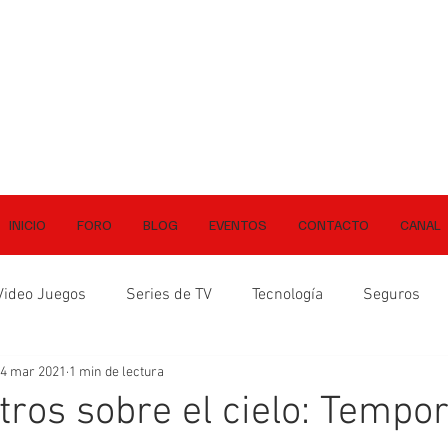
INICIO
FORO
BLOG
EVENTOS
CONTACTO
CANAL
Video Juegos
Series de TV
Tecnología
Seguros
4 mar 2021
1 min de lectura
tros sobre el cielo: Tempor