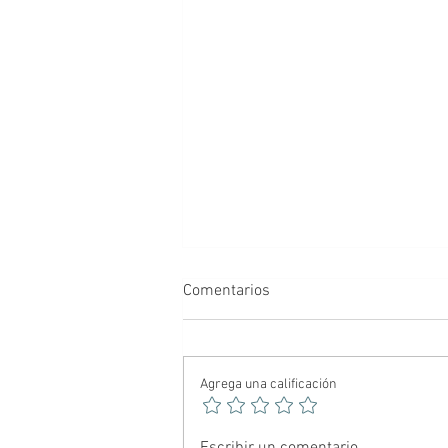
Comentarios
Agrega una calificación
🕷️ Spider-Noir: El Hombre
Escribir un comentario...