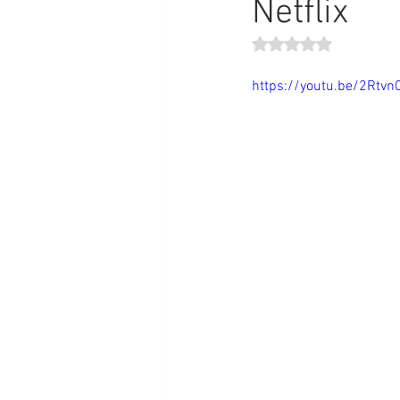
Netflix
Obtuvo NaN de 5 estr
https://youtu.be/2Rtvn