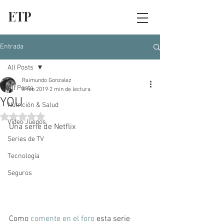
ETP
Entrada
All Posts
Raimundo Gonzalez
All Posts
8 feb 2019
2 min de lectura
YOU
Nutrición & Salud
Obtuvo NaN de 5 estrellas.
Video Juegos
Una serie de Netflix
Series de TV
Tecnología
Seguros
Como 
comente en el foro
 esta serie 