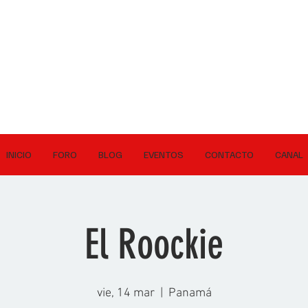
INICIO
FORO
BLOG
EVENTOS
CONTACTO
CANAL
El Roockie
vie, 14 mar
  |  
Panamá