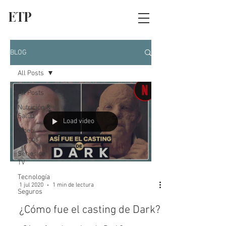
ETP
BLOG
All Posts
All Posts
Nutrición &
Salud
Load video
Video
Juegos
Series de
TV
Tecnología
1 jul 2020
1 min de lectura
Seguros
¿Cómo fue el casting de Dark?