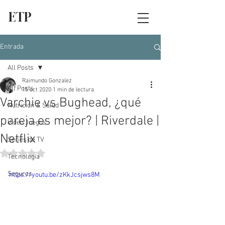
ETP
Entrada
All Posts
Raimundo Gonzalez
All Posts
15 oct 2020
1 min de lectura
Varchie vs Bughead, ¿qué
Nutrición & Salud
pareja es mejor? | Riverdale |
Video Juegos
Netflix
Series de TV
Obtuvo NaN de 5 estrellas.
Tecnología
Seguros
https://youtu.be/zKkJcsjws8M