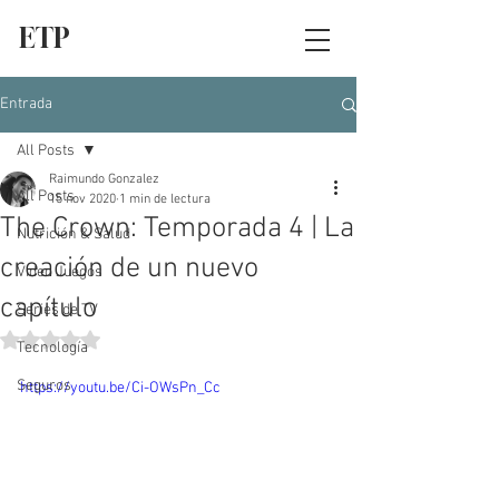
ETP
Entrada
All Posts
Raimundo Gonzalez
All Posts
15 nov 2020
1 min de lectura
The Crown: Temporada 4 | La
Nutrición & Salud
creación de un nuevo
Video Juegos
capítulo
Series de TV
Obtuvo NaN de 5 estrellas.
Tecnología
Seguros
https://youtu.be/Ci-OWsPn_Cc