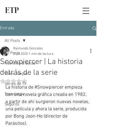
ETP
Entrada
All Posts
Raimundo Gonzalez
All Posts
2 jul 2020
1 min de lectura
Snowpiercer | La historia
Nutrición & Salud
detrás de la serie
Video Juegos
Obtuvo NaN de 5 estrellas.
Series de TV
La historia de 
#Snowpiercer
 empieza 
Tecnología
con una novela gráfica creada en 1982, 
a partir de ahí surgieron nuevas novelas, 
Seguros
una película y ahora la serie, producida 
por Bong Joon-Ho (director de 
Parásitos). 