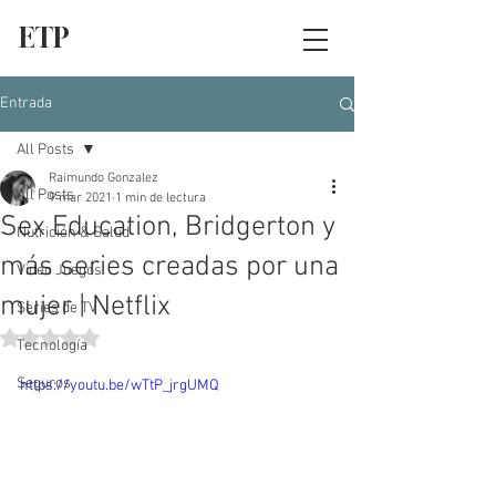
ETP
Entrada
All Posts
Raimundo Gonzalez
All Posts
9 mar 2021
1 min de lectura
Sex Education, Bridgerton y
Nutrición & Salud
más series creadas por una
Video Juegos
mujer | Netflix
Series de TV
Obtuvo NaN de 5 estrellas.
Tecnología
Seguros
https://youtu.be/wTtP_jrgUMQ