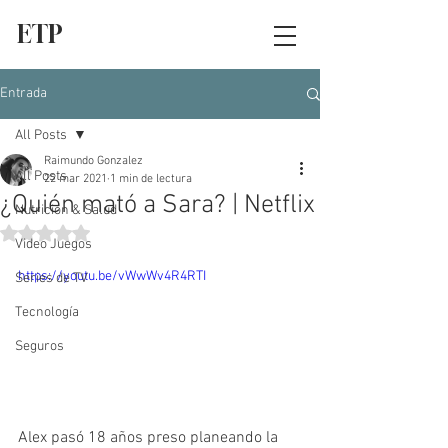
ETP
Entrada
All Posts
Raimundo Gonzalez
All Posts
22 mar 2021
1 min de lectura
¿Quién mató a Sara? | Netflix
Nutrición & Salud
Obtuvo NaN de 5 estrellas.
Video Juegos
https://youtu.be/vWwWv4R4RTI
Series de TV
Tecnología
Seguros
Alex pasó 18 años preso planeando la 