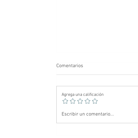
Comentarios
Agrega una calificación
🕷️ Spider-Noir: El Hombre
Escribir un comentario...
Araña más oscuro del
multiverso