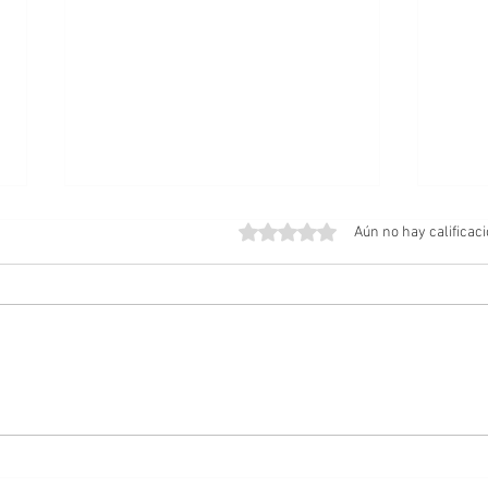
Obtuvo 0 de 5 estrellas.
Aún no hay calificac
Amos del Universo | Teaser
Posib
Tráiler
Cabal