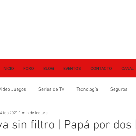
INICIO
FORO
BLOG
EVENTOS
CONTACTO
CANAL
Video Juegos
Series de TV
Tecnología
Seguros
4 feb 2021
1 min de lectura
a sin filtro | Papá por dos |
ellas.