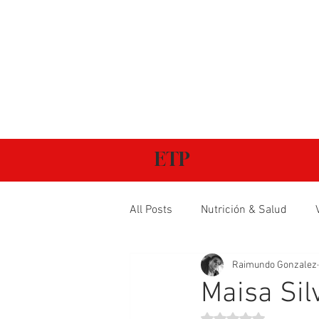
ETP
All Posts
Nutrición & Salud
Raimundo Gonzalez
Maisa Silv
Obtuvo NaN de 5 estr