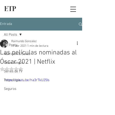
ETP
Entrada
All Posts
Raimundo Gonzalez
All Posts
17 abr 2021
1 min de lectura
Las películas nominadas al
Nutrición & Salud
Óscar 2021 | Netflix
Video Juegos
Obtuvo NaN de 5 estrellas.
Series de TV
Tecnología
https://youtu.be/ha3rTkU25Is
Seguros