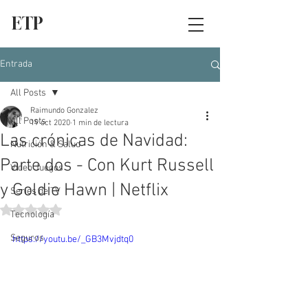
ETP
Entrada
All Posts
Raimundo Gonzalez
All Posts
19 oct 2020
1 min de lectura
Las crónicas de Navidad:
Nutrición & Salud
Parte dos - Con Kurt Russell
Video Juegos
y Goldie Hawn | Netflix
Series de TV
Obtuvo NaN de 5 estrellas.
Tecnología
Seguros
https://youtu.be/_GB3Mvjdtq0