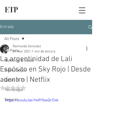
ETP
Entrada
All Posts
Raimundo Gonzalez
All Posts
31 mar 2021
1 min de lectura
La argentinidad de Lali
Nutrición & Salud
Espósito en Sky Rojo | Desde
Video Juegos
adentro | Netflix
Series de TV
Obtuvo NaN de 5 estrellas.
Tecnología
Seguros
https://youtu.be/hkRYbwQrDxk