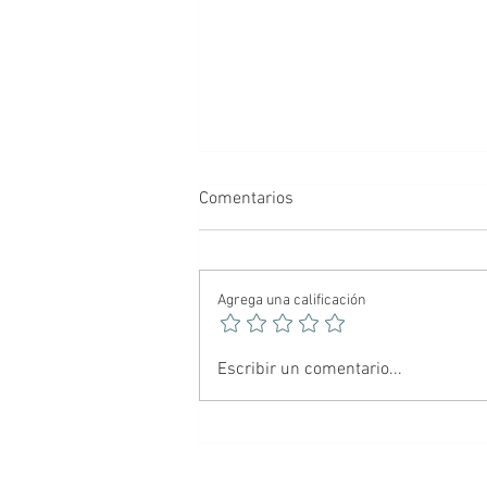
Comentarios
Agrega una calificación
🕷️ Spider-Noir: El Hombre
Escribir un comentario...
Araña más oscuro del
multiverso