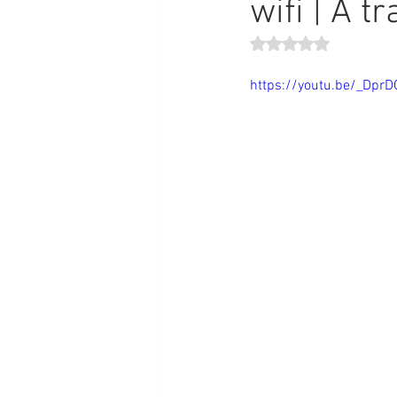
wifi | A t
Obtuvo NaN de 5 estr
https://youtu.be/_Dpr