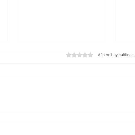
Obtuvo 0 de 5 estrellas.
Aún no hay calificac
Amos del Universo | Teaser
Posib
Tráiler
Cabal