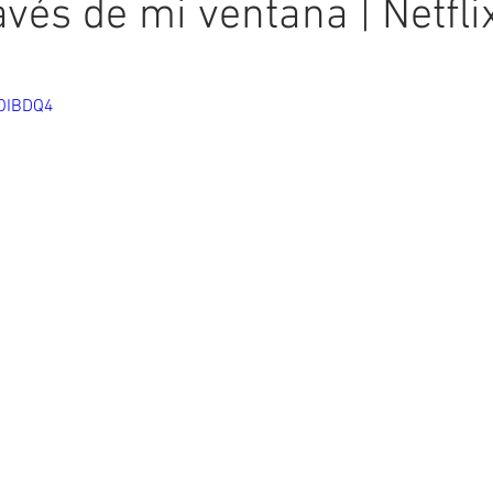
ravés de mi ventana | Netfli
ellas.
DOIBDQ4